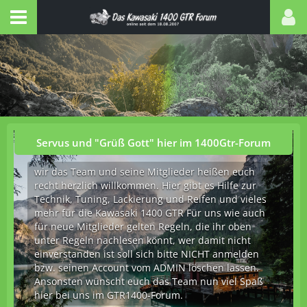
Servus und "Grüß Gott" hier im 1400Gtr-Forum
wir das Team und seine Mitglieder heißen euch
recht herzlich willkommen. Hier gibt es Hilfe zur
Technik, Tuning, Lackierung und Reifen und vieles
mehr für die Kawasaki 1400 GTR Für uns wie auch
für neue Mitglieder gelten Regeln, die ihr oben
unter Regeln nachlesen könnt, wer damit nicht
einverstanden ist soll sich bitte NICHT anmelden
bzw. seinen Account vom ADMIN löschen lassen.
Ansonsten wünscht euch das Team nun viel Spaß
hier bei uns im GTR1400-Forum.