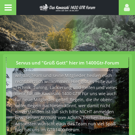
Servus und "Grüß Gott" hier im 1400Gtr-Forum
wir das Team und seine Mitglieder heißen euch
recht herzlich willkommen. Hier gibt es Hilfe zur
Technik, Tuning, Lackierung und Reifen und vieles
mehr für die Kawasaki 1400 GTR Für uns wie auch
für neue Mitglieder gelten Regeln, die ihr oben
unter Regeln nachlesen könnt, wer damit nicht
einverstanden ist soll sich bitte NICHT anmelden
bzw. seinen Account vom ADMIN löschen lassen.
Ansonsten wünscht euch das Team nun viel Spaß
hier bei uns im GTR1400-Forum.