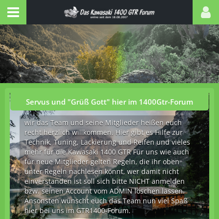
Servus und "Grüß Gott" hier im 1400Gtr-Forum
wir das Team und seine Mitglieder heißen euch
recht herzlich willkommen. Hier gibt es Hilfe zur
Technik, Tuning, Lackierung und Reifen und vieles
mehr für die Kawasaki 1400 GTR Für uns wie auch
für neue Mitglieder gelten Regeln, die ihr oben
unter Regeln nachlesen könnt, wer damit nicht
einverstanden ist soll sich bitte NICHT anmelden
bzw. seinen Account vom ADMIN löschen lassen.
Ansonsten wünscht euch das Team nun viel Spaß
hier bei uns im GTR1400-Forum.