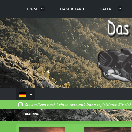
FORUM
DASHBOARD
GALERIE
Sie besitzen noch keinen Account? Dann registrieren Sie sic
können!