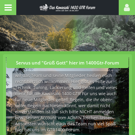
Servus und "Grüß Gott" hier im 1400Gtr-Forum
wir das Team und seine Mitglieder heißen euch
recht herzlich willkommen. Hier gibt es Hilfe zur
Technik, Tuning, Lackierung und Reifen und vieles
mehr für die Kawasaki 1400 GTR Für uns wie auch
für neue Mitglieder gelten Regeln, die ihr oben
unter Regeln nachlesen könnt, wer damit nicht
einverstanden ist soll sich bitte NICHT anmelden
bzw. seinen Account vom ADMIN löschen lassen.
Ansonsten wünscht euch das Team nun viel Spaß
hier bei uns im GTR1400-Forum.