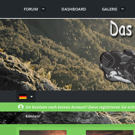
FORUM
DASHBOARD
GALERIE
Sie besitzen noch keinen Account? Dann registrieren Sie sic
können!