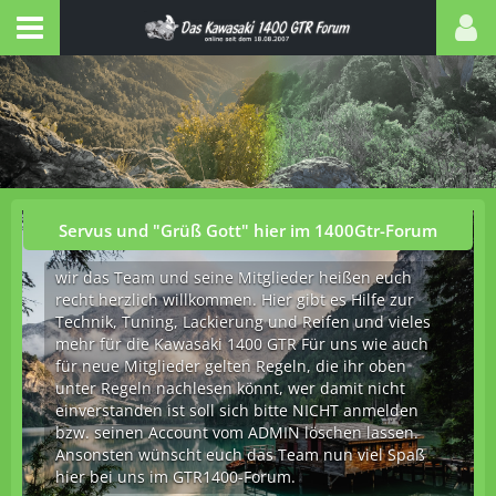
Servus und "Grüß Gott" hier im 1400Gtr-Forum
wir das Team und seine Mitglieder heißen euch
recht herzlich willkommen. Hier gibt es Hilfe zur
Technik, Tuning, Lackierung und Reifen und vieles
mehr für die Kawasaki 1400 GTR Für uns wie auch
für neue Mitglieder gelten Regeln, die ihr oben
unter Regeln nachlesen könnt, wer damit nicht
einverstanden ist soll sich bitte NICHT anmelden
bzw. seinen Account vom ADMIN löschen lassen.
Ansonsten wünscht euch das Team nun viel Spaß
hier bei uns im GTR1400-Forum.