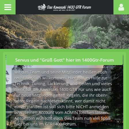
Servus und "Grüß Gott" hier im 1400Gtr-Forum
wir das Team und seine Mitglieder heißen euch
recht herzlich willkommen. Hier gibt es Hilfe zur
Technik, Tuning, Lackierung und Reifen und vieles
mehr für die Kawasaki 1400 GTR Für uns wie auch
für neue Mitglieder gelten Regeln, die ihr oben
unter Regeln nachlesen könnt, wer damit nicht
einverstanden ist soll sich bitte NICHT anmelden
bzw. seinen Account vom ADMIN löschen lassen.
Ansonsten wünscht euch das Team nun viel Spaß
hier bei uns im GTR1400-Forum.