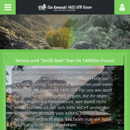
Servus und "Grüß Gott" hier im 1400Gtr-Forum
wir das Team und seine Mitglieder heißen euch
recht herzlich willkommen. Hier gibt es Hilfe zur
Technik, Tuning, Lackierung und Reifen und vieles
mehr für die Kawasaki 1400 GTR Für uns wie auch
für neue Mitglieder gelten Regeln, die ihr oben
unter Regeln nachlesen könnt, wer damit nicht
einverstanden ist soll sich bitte NICHT anmelden
bzw. seinen Account vom ADMIN löschen lassen.
Ansonsten wünscht euch das Team nun viel Spaß
hier bei uns im GTR1400-Forum.