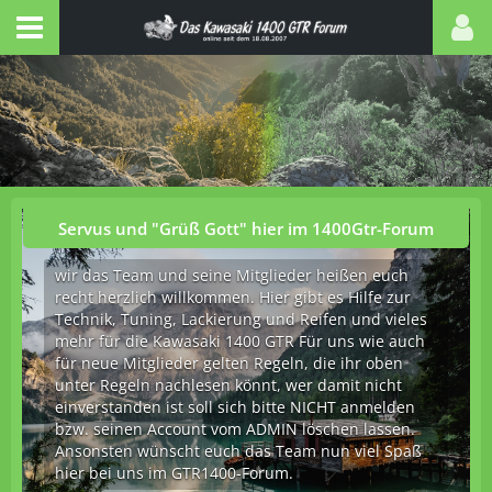
Servus und "Grüß Gott" hier im 1400Gtr-Forum
wir das Team und seine Mitglieder heißen euch
recht herzlich willkommen. Hier gibt es Hilfe zur
Technik, Tuning, Lackierung und Reifen und vieles
mehr für die Kawasaki 1400 GTR Für uns wie auch
für neue Mitglieder gelten Regeln, die ihr oben
unter Regeln nachlesen könnt, wer damit nicht
einverstanden ist soll sich bitte NICHT anmelden
bzw. seinen Account vom ADMIN löschen lassen.
Ansonsten wünscht euch das Team nun viel Spaß
hier bei uns im GTR1400-Forum.