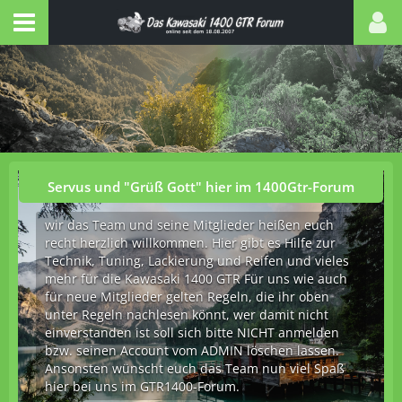
Servus und "Grüß Gott" hier im 1400Gtr-Forum
wir das Team und seine Mitglieder heißen euch
recht herzlich willkommen. Hier gibt es Hilfe zur
Technik, Tuning, Lackierung und Reifen und vieles
mehr für die Kawasaki 1400 GTR Für uns wie auch
für neue Mitglieder gelten Regeln, die ihr oben
unter Regeln nachlesen könnt, wer damit nicht
einverstanden ist soll sich bitte NICHT anmelden
bzw. seinen Account vom ADMIN löschen lassen.
Ansonsten wünscht euch das Team nun viel Spaß
hier bei uns im GTR1400-Forum.