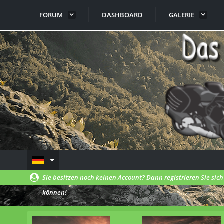
FORUM
DASHBOARD
GALERIE
Sie besitzen noch keinen Account? Dann registrieren Sie sic
können!