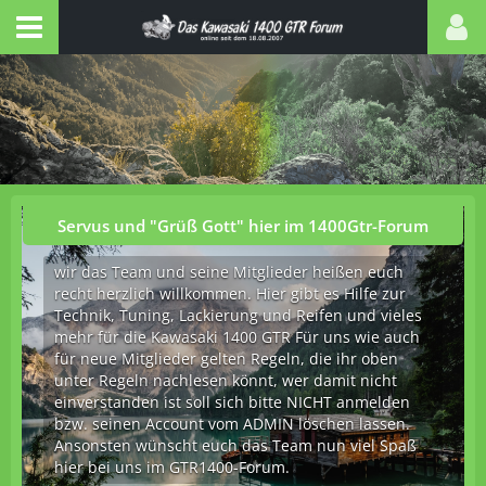
Servus und "Grüß Gott" hier im 1400Gtr-Forum
wir das Team und seine Mitglieder heißen euch
recht herzlich willkommen. Hier gibt es Hilfe zur
Technik, Tuning, Lackierung und Reifen und vieles
mehr für die Kawasaki 1400 GTR Für uns wie auch
für neue Mitglieder gelten Regeln, die ihr oben
unter Regeln nachlesen könnt, wer damit nicht
einverstanden ist soll sich bitte NICHT anmelden
bzw. seinen Account vom ADMIN löschen lassen.
Ansonsten wünscht euch das Team nun viel Spaß
hier bei uns im GTR1400-Forum.