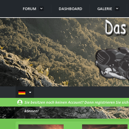
FORUM
DASHBOARD
GALERIE
Sie besitzen noch keinen Account? Dann registrieren Sie sic
können!