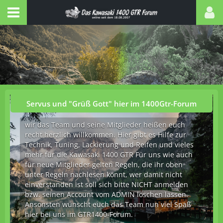
Servus und "Grüß Gott" hier im 1400Gtr-Forum
wir das Team und seine Mitglieder heißen euch
recht herzlich willkommen. Hier gibt es Hilfe zur
Technik, Tuning, Lackierung und Reifen und vieles
mehr für die Kawasaki 1400 GTR Für uns wie auch
für neue Mitglieder gelten Regeln, die ihr oben
unter Regeln nachlesen könnt, wer damit nicht
einverstanden ist soll sich bitte NICHT anmelden
bzw. seinen Account vom ADMIN löschen lassen.
Ansonsten wünscht euch das Team nun viel Spaß
hier bei uns im GTR1400-Forum.