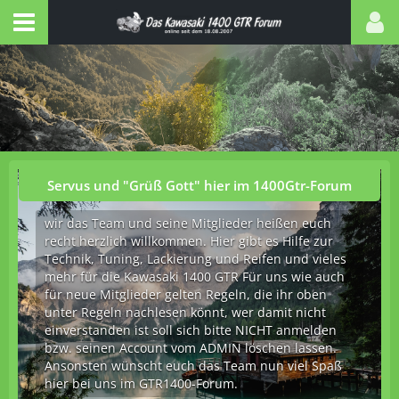
Servus und "Grüß Gott" hier im 1400Gtr-Forum
wir das Team und seine Mitglieder heißen euch
recht herzlich willkommen. Hier gibt es Hilfe zur
Technik, Tuning, Lackierung und Reifen und vieles
mehr für die Kawasaki 1400 GTR Für uns wie auch
für neue Mitglieder gelten Regeln, die ihr oben
unter Regeln nachlesen könnt, wer damit nicht
einverstanden ist soll sich bitte NICHT anmelden
bzw. seinen Account vom ADMIN löschen lassen.
Ansonsten wünscht euch das Team nun viel Spaß
hier bei uns im GTR1400-Forum.