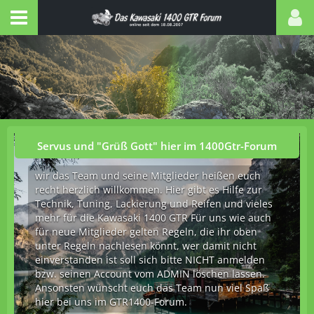
Servus und "Grüß Gott" hier im 1400Gtr-Forum
wir das Team und seine Mitglieder heißen euch
recht herzlich willkommen. Hier gibt es Hilfe zur
Technik, Tuning, Lackierung und Reifen und vieles
mehr für die Kawasaki 1400 GTR Für uns wie auch
für neue Mitglieder gelten Regeln, die ihr oben
unter Regeln nachlesen könnt, wer damit nicht
einverstanden ist soll sich bitte NICHT anmelden
bzw. seinen Account vom ADMIN löschen lassen.
Ansonsten wünscht euch das Team nun viel Spaß
hier bei uns im GTR1400-Forum.