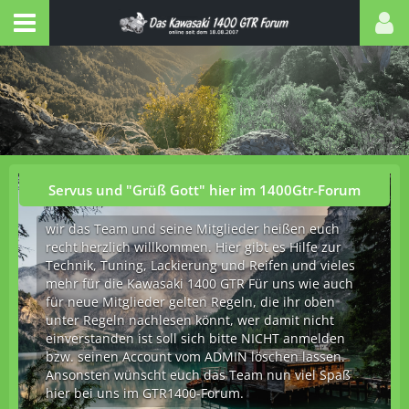
Servus und "Grüß Gott" hier im 1400Gtr-Forum
wir das Team und seine Mitglieder heißen euch
recht herzlich willkommen. Hier gibt es Hilfe zur
Technik, Tuning, Lackierung und Reifen und vieles
mehr für die Kawasaki 1400 GTR Für uns wie auch
für neue Mitglieder gelten Regeln, die ihr oben
unter Regeln nachlesen könnt, wer damit nicht
einverstanden ist soll sich bitte NICHT anmelden
bzw. seinen Account vom ADMIN löschen lassen.
Ansonsten wünscht euch das Team nun viel Spaß
hier bei uns im GTR1400-Forum.