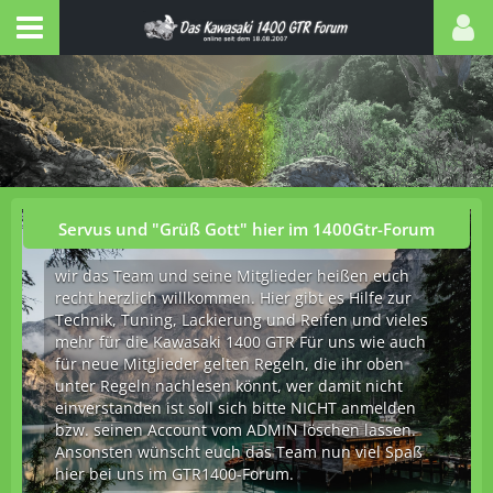
Servus und "Grüß Gott" hier im 1400Gtr-Forum
wir das Team und seine Mitglieder heißen euch
recht herzlich willkommen. Hier gibt es Hilfe zur
Technik, Tuning, Lackierung und Reifen und vieles
mehr für die Kawasaki 1400 GTR Für uns wie auch
für neue Mitglieder gelten Regeln, die ihr oben
unter Regeln nachlesen könnt, wer damit nicht
einverstanden ist soll sich bitte NICHT anmelden
bzw. seinen Account vom ADMIN löschen lassen.
Ansonsten wünscht euch das Team nun viel Spaß
hier bei uns im GTR1400-Forum.