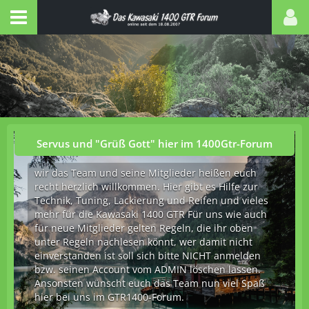
Servus und "Grüß Gott" hier im 1400Gtr-Forum
wir das Team und seine Mitglieder heißen euch
recht herzlich willkommen. Hier gibt es Hilfe zur
Technik, Tuning, Lackierung und Reifen und vieles
mehr für die Kawasaki 1400 GTR Für uns wie auch
für neue Mitglieder gelten Regeln, die ihr oben
unter Regeln nachlesen könnt, wer damit nicht
einverstanden ist soll sich bitte NICHT anmelden
bzw. seinen Account vom ADMIN löschen lassen.
Ansonsten wünscht euch das Team nun viel Spaß
hier bei uns im GTR1400-Forum.