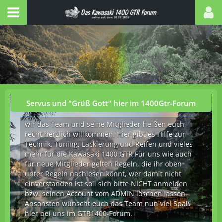
Servus und "Grüß Gott" hier im 1400Gtr-Forum
wir das Team und seine Mitglieder heißen euch
recht herzlich willkommen. Hier gibt es Hilfe zur
Technik, Tuning, Lackierung und Reifen und vieles
mehr für die Kawasaki 1400 GTR Für uns wie auch
für neue Mitglieder gelten Regeln, die ihr oben
unter Regeln nachlesen könnt, wer damit nicht
einverstanden ist soll sich bitte NICHT anmelden
bzw. seinen Account vom ADMIN löschen lassen.
Ansonsten wünscht euch das Team nun viel Spaß
hier bei uns im GTR1400-Forum.